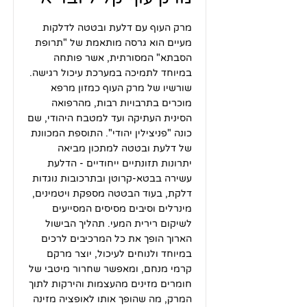
מרק העוף עם דלעת ובטטה לדלקות
מעיים הוא גרסה מותאמת של "תרופת
הסבתא" המסורתית, אשר פותחה
במיוחד לתמיכה במערכת עיכול רגישה.
שורשיו של מרק העוף כמזון מרפא
מוכרים בתרבויות רבות, מהרפואה
הסינית העתיקה ועד למטבח היהודי, שם
כונה "פניצילין יהודי". התוספת המכוונת
של דלעת ובטטה למתכון מביאה
יתרונות תזונתיים ייחודיים - הדלעת
עשירה בבטא-קרוטן ובתרכובות נוגדות
דלקת, בעוד הבטטה מספקת ויטמינים,
מינרלים וסיבים מסיסים המסייעים
לשיקום רירית המעי. תהליך הבישול
הארוך הופך את כל המרכיבים לרכים
במיוחד ולנוחים לעיכול, יוצר מרקם
קרמי מנחם, ומאפשר שחרור מיטבי של
חומרים מזינים מהעצמות והירקות לתוך
המרק, מה שהופך אותו לאופציה מזינה