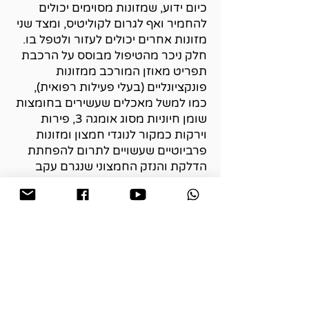
כיום ידוע, שמזונות מסוימים יכולים
להחמיר ואף לגרום לקוליטיס, ומצד שני
מזונות אחרים יכולים לעזור ולטפל בו.
חלק ניכר מהטיפול מבוסס על הרכבת
תפריט מאוזן המורכב ממזונות
פונקציונליים (בעלי פעילות רפואית),
כמו למשל מאכלים שעשירים בחומצות
שומן חיוניות מסוג אומגה 3, פירות
וירקות כמקור לנוגדי חמצון ומזונות
פרביוטיים שעשויים לתרום להפחתת
הדלקת והנזק החמצוני שנגרם עקב
המחלה.
במקרים מסויימים יש צורך בביצוע
דיאטת אילומינציה כדי לזהות אילו
מזונות בתפריט גורמים לגירוי יתר של
מערכת החיסון, משום שהם עלולים
לגרום להחרפת המחלה.
מעבר לזאת, ישנה חשיבות רבה לדבוק
בהרגלי אכילה הכוללים אכילת ארוחות