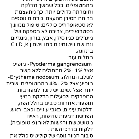
מהמטופלים. ככל שמשך הדלקת
וחומרתה גדולים יותר, כך מתעצמת
בריחת הסידן מהעצם. גורמים נוספים
לאוסטאופרוזיס כוללים: טיפול ממושך
בסטרואידים, צריכה לא מספקת של
מינרלים כמו סידן, אבץ, בורון, מגנזיום
ונחושת וויטנמינים כמו ויטמין D ,K ו C
בתזונה.
מחלות עור:
Pyoderma gangrenosum- מופיע
אצל 1% -2% מהחולים ללא קשר
לשלב המחלה. Erythema nodosum-
מופיע אצל 2% -4% מהמטופלים. שכיח
יותר אצל נשים. יש קשר למעורבות
המפרקים ולפעילות הדלקת במעי.
תופעות אחרות: כיבים בחלל הפה,
דלקות עיניים, כאבי עיניים וכאבי ראש,
הפרשת דמעות עודפות, ראייה
מטושטשת ורגישות לאור (פוטופוביה),
דלקות בדרכי השתן.
סיבוך חמור נוסף של קוליטיס כולל את