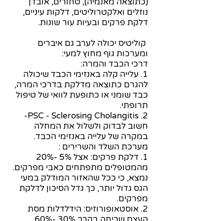
(כתוצאה מאנמיה), טחורים, אובדן
נוזלים ואלקטרוליטים, דלקות עיניים,
דלקת פרקים ובעיות עור שונות.
קוליטיס יכולה לערב גם איברים
ומערכות גוף מחוץ למעי:
דרכי הכבד והמרה:
1. עלייה קלה באנזימי הכבד שיכולה
להגרם כתוצאה מדלקת בדרכי המרה,
כבד שומני או כתופעת לוואי של טיפול
תרופתי.
2. PSC - Sclerosing Cholangitis-
חשוב לבדוק ולשלול את המחלה
במקרה של עלייה באנזימי הכבד.
מערכת השלד והשרירים :
1. דלקת פרקים: אצל 5% -20%
מהמטופלים מתפתחים כאבי מפרקים.
נמצא, כי ככל שהאזור המודלק במעי
הגס גדול יותר, כך גדל הסיכון לדלקת
מפרקים.
2. אוסטאופורוזיס: הידלדלות מסת
העצם שכיחה בקרב 30% -60%