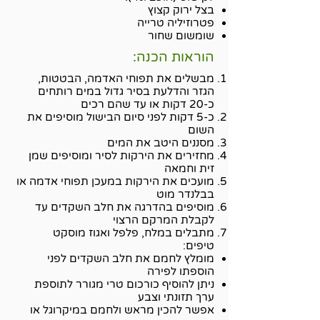
בצל ירוק קצוץ
פטרוזיליה טרייה
שומשום שחור
הוראות הכנה:
מבשלים את תפוחי האדמה, הבטטות,
הגזר והדלעת בסיר גדול במים רותחים
כ-20 דקות או עד שהם רכים
כ-5 דקות לפני סיום הבישול מוסיפים את
השום
מסננים היטב את המים
מחזירים את הירקות לסיר ומוסיפים שמן
זית וחמאה
מועכים את הירקות במעכן תפוחי אדמה או
בבלנדר מוט
מוסיפים בהדרגה את חלב השקדים עד
לקבלת המרקם הרצוי
מתבלים במלח, פלפל ואגוז מוסקט
טיפים:
מומלץ לחמם את חלב השקדים לפני
הוספתו לפירה
ניתן להוסיף כורכום טרי מגורר לתוספת
ערך תזונתי וצבע
אפשר להכין מראש ולחמם במיקרוגל או