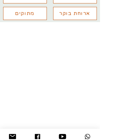
ארוחת בוקר
מתוקים
יש לכם שאלות נוספות? מלאו את
הפרטים ואחזור אליכם בהקדם
עם שליחת הפרטים אני מאשר/ת
קבלת מידע מקצועי למייל
שלח/י