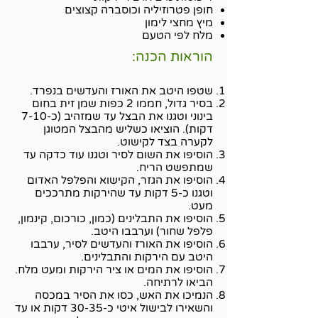
חופן פטרוזיליה וכוסברה קצוצים
מיץ מחצי לימון
מלח לפי הטעם
הוראות הכנה:
שטפו היטב את האורז והעדשים בנפרד.
בסיר גדול, חממו 2 כפות שמן זית בחום
בינוני וטגנו את הבצל עד שמזהיב (כ-7-10
דקות). הוציאו כשליש מהבצל המטוגן
לקערה בצד לקישוט.
הוסיפו את השום לסיר וטגנו עוד כדקה עד
שמתפשט הריח.
הוסיפו את הגזר, הקישוא והפלפל האדום
וטגנו כ-5 דקות עד שהירקות מתרככים
מעט.
הוסיפו את התבלינים (כמון, כורכום, קינמון,
פלפל שחור) וערבבו היטב.
הוסיפו את האורז והעדשים לסיר, ערבבו
היטב עם הירקות והתבלינים.
הוסיפו את המים או ציר הירקות ומעט מלח.
הביאו לרתיחה.
הנמיכו את האש, כסו את הסיר במכסה
והשאירו לבישול איטי כ-30-35 דקות או עד