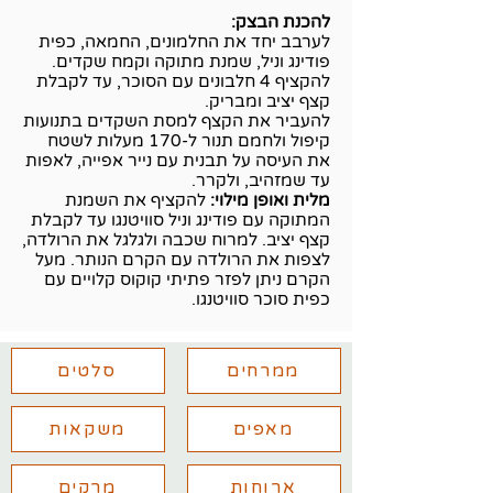
להכנת הבצק:
לערבב יחד את החלמונים, החמאה, כפית
פודינג וניל, שמנת מתוקה וקמח שקדים.
להקציף 4 חלבונים עם הסוכר, עד לקבלת
קצף יציב ומבריק.
להעביר את הקצף למסת השקדים בתנועות
קיפול ולחמם תנור ל-170 מעלות לשטח
את העיסה על תבנית עם נייר אפייה, לאפות
עד שמזהיב, ולקרר.
מלית ואופן מילוי:
להקציף את השמנת
המתוקה עם פודינג וניל סוויטנגו עד לקבלת
קצף יציב. למרוח שכבה ולגלגל את הרולדה,
לצפות את הרולדה עם הקרם הנותר. מעל
הקרם ניתן לפזר פתיתי קוקוס קלויים עם
כפית סוכר סוויטנגו.
ממרחים
סלטים
מאפים
משקאות
ארוחות
מרקים