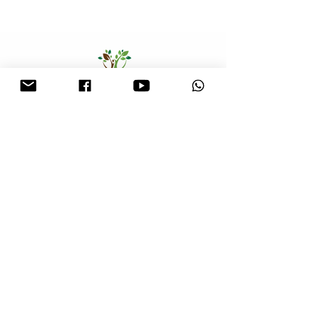
עקבו אחרי
צרו קשר
054-6851563
valeryclinic@gmail.com