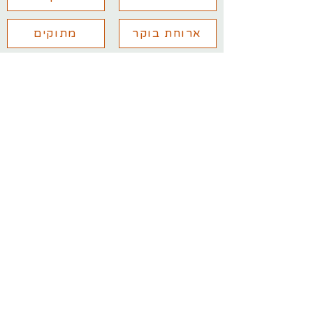
ארוחת בוקר
מתוקים
יש לכם שאלות נוספות? מלאו את
הפרטים ואחזור אליכם בהקדם
עם שליחת הפרטים אני מאשר/ת
קבלת מידע מקצועי למייל
שלח/י