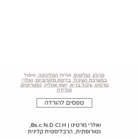
ות נוספות? מלאו את הפרטים ואחזור אליכ
 קבלת מידע מקצועי
קרוהן
,
קוליטיס
, אודות
הקליניקה
, טיפול
במערכת העיכול
,
בדיקת מיקרוביום
,
ואלרי
מרטינו
,
עיכול בריא
,
ייעוץ אונליין
,
גסטריטיס
,
קנדידה
טפסים להורדה
ואלרי מרטינו | Bs.c N.D Cl.H,
נטורופתית, הרבליסטית קלינית