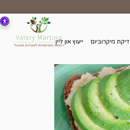
יקת מיקרוביום
ייעוץ און ליין