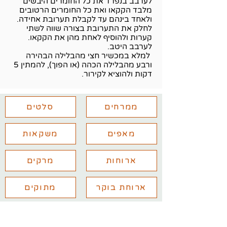
לערבב בנפרד את כל החומרים היבשים
מלבד הקקאו ואת כל החומרים הרטובים
ולאחד בינהם עד לקבלת תערובת אחידה.
לחלק את התערובת בצורה שווה לשתי
קערות ולהוסיף לאחת מהן את הקקאו.
לערבב היטב.
למלא במכשיר חצי מהבלילה הבהירה
ורבע מהבלילה הכהה (או הפוך), להמתין 5
דקות ולהוציא לקירור.
ממרחים
סלטים
מאפים
משקאות
ארוחות
מרקים
ארוחת בוקר
מתוקים
יש לכם שאלות נוספות? מלאו את
הפרטים ואחזור אליכם בהקדם