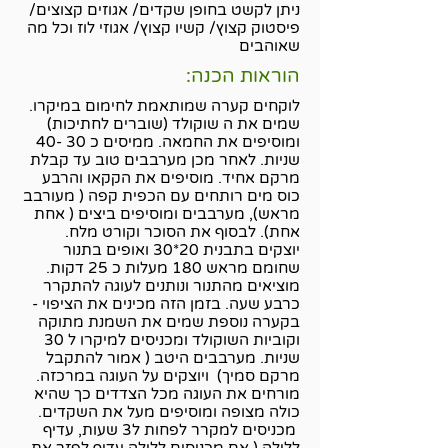
ניתן לקשט בחופן שקדים/ אגוזים קצוצים/
פיסטוק קצוץ/ קשיו קצוץ/ אגוזי לוז וכל מה
שאוהבים
הוראות הכנה:
לוקחים קערה שמותאמת לחימום במיקרו.
שמים את ה שוקולד (שוברים לחתיכות)
ומוסיפים את החמאה. ממיסים כ 30 -40
שניות. לאחר מכן מערבבים טוב עד קבלת
מרקם אחיד. מוסיפים את הקקאו והרבע
כוס מים רותחים עם הכפית קפה ( מעורבב
מראש), מערבבים ומוסיפים ביצים ( אחת
אחת). לבסוף את הסוכר וקורט מלח.
יוצקים בתבנית 20*30 ואופים בתנור
שחומם מראש 180 מעלות כ 25 דקות.
מוציאים מהתנור ונותנים לעוגה להתקרר
כרבע שעה. בזמן הזה מכינים את הציפוי -
בקערה נוספת שמים את השמנת מתוקה
וקוביות השוקולד ומכניסים למיקרו ל 30
שניות. מערבבים היטב ( אמור להתקבל
מרקם סמיך) ויוצקים על העוגה במרכזה.
מורחים את העוגה מכל הצדדים כך שהיא
כולה מצופה ומוסיפים מעל את השקדים.
מכניסים למקרר לפחות ל3 שעות, עדיף
ללילה.( אם מכניסים ללילה עדיף לפזר את