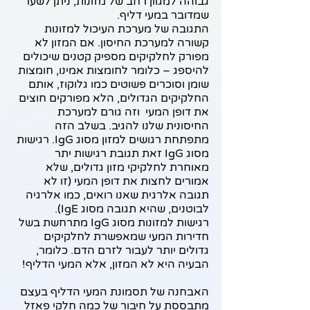
גבוהה למגוון רחב של מזונות, ניתן לשער 
שמדובר במעי דליף.  
התגובה של מערכת העיכול למזונות 
קשורה למערכת החיסון. אם המזון לא 
מפורק לחלקיקים מספיק קטנים שיכולים 
להיספג – כלומר לחומצות אמינו, חומצות 
שומן וסוכרים פשוטים כמו גלוקוז, אותם 
החלקיקים הגדולים, הלא מפורקים חוצים 
את דופן המעי  וזה גורם למערכת 
החיסונית שלנו להגיב. בשלב הזה 
מתפתחת רגושים למזון מסוג IgG. רגישות 
מסוג IgG זאת תגובת רגישות יתר 
מאוחרת לחלקיקי מזון גדולים, שלא 
אמורים לחצות את דופן המעי (זו לא 
תגובה אלרגית שאנו רואים, כמו אלרגיה 
לבוטנים, שהיא תגובה מסוג IgE). 
רגישות למזונות מסוג IgG מתרחשת בשל 
חדירות המעי שמאפשרת לחלקיקים 
גדולים יותר לעבור לזרם הדם. כלומר, 
הבעיה היא לא המזון, אלא המעי הדליף!
האבחנה של תסמונת המעי הדליף בעצם 
מתבססת על חיבור של כמה חלקי פאזל 