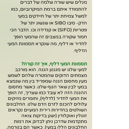
מגלים שיש שורה שלמה של דברים 
להתמודד איתם ברמת המיקרוביום, כמו 
למשל צמיחת יתר של חיידקים במעי 
הדק- סיבו SIBO או שגשוג יתר של 
פטריות (SIFO) או קנדידה וכו. הדבר הכי 
חמור שקורה במצבים זה שהמעי הופך 
לחדיר או דליף, מה שנקרא תסמונת המעי 
הדליף.
תסמונת המעי דליף, איך זה קורה?
למעי שלנו יש מנגנון הגנה. הוא מורכב 
מצמתים הדוקים שהמטרה שלהם לשמש 
מעין מחסום הגנה שמפריד בין מה שנמצא 
במעי לבין שאר הגוף שלנו. כאשר מחסום 
ההגנה הזה לא עובד כמו שצריך, זה הופך 
את המעי לחדיר (לדליף), וחומרים מזיקים 
עלולים להכנס לזרם הדם שלנו. החלבונים 
השולטים בחדירות רירית המעיים נקראים 
זונולין ואוקלודין (ישנן בדיקות צואה 
מתקדמות שדרכן ניתן לבדוק את רמות 
החלבונים הללו במעי). כאשר הם בנורמה, 