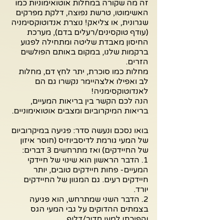
זה מה שקורה במחלות אוטואימוניות כמו 
האשימוטו, טרשת נפוצה, דלקת מפרקים 
שגרונית, או צליאק! נוצרת אנדוטוקסימניה 
(עודף טוקסינים/רעלים בדם), מערכת 
החיסון מאבדת שליטה ומתחילה לפגוע 
ברקמות שלנו, במקום באותם הפולשים 
הזרים.
מחלות כמו סוכרת, יתר לחץ דם, מחלות 
לב ואפילו אלצהיימר נקשרו גם הם 
לאנדוטוקסימניה!
הנה לכם הקשר בין בריאות המעיים, 
בריאות המיקרוביום ומצבים אוטואימוניים.
בואו נסכם ונעשה סדר: פגיעה במיקרוביום 
של המעי גורמת לדיסביוזיס (חוסר איזון 
של החיידקים) ואז מתרחשים 3 דברים: 
1. הדבר הראשון הוא שינוי של חיידקי 
המעיים- פחות חיידקים טובים, יותר 
חיידקים רעים. גם המגוון של החיידקים 
יורד. 
2. הדבר השני שמתרחש, הוא פגיעה 
בצמתים ההדוקים על גבי המעי הגס 
והפיכתו למעי חדיר/דליף.