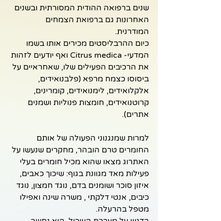
שנים ברפואה ההודית המסורתית ובשנים 
האחרונות גם ברפואת הצמחים 
המודרנית. 
כיום ההרבליסטים מכירים אותו בשמו 
המדעי- Citrus medica ואף יודעים לזהות 
את הרכיבים הפעילים שלו, שאחראיים על 
ביסוסו כצמח מרפא (פלבנואידים, 
אלקלואידים, לימנואידים, קומרינים, 
קרוטנואידים, חומצות פנוליות ושמנים 
אתרים).
למרות שמנגנוני הפעולה של אותם 
החומרים טרם הובהר, מחקרים שנעשו על 
האתרוג מצאו שהוא מכיל חומרים בעלי 
פעילות מאד מגוונת בגוף: שיכוך כאבים, 
איזון סוכר ושומנים בדם, נוגד חמצון, נוגד 
כיבים, אנטי דלקתי , משרה שינה ואפילו 
מטפל בהרעלה.
בדגש על מערכת העיכול, הוא נחשב 