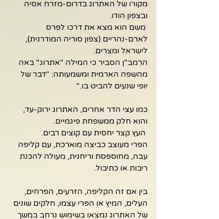
מקורו של האתרוג בדרום-מזרח אסיה 
ובצפון הודו.
 משם הוא מצא את דרכו לפרס 
לארם-נהריים (צפון סוריה המודרנית), 
לישראל ומצרים. 
הרמב"ן הסביר כי המילה "אתרוג" באה 
מהשפה הארמית ומשמעותה: "דבר של 
יופי שנעים להביט בו."
כמו עצי הדר אחרים, האתרוג ירוק-עד, 
והוא חלק ממשפחת פיגמיים.
 העץ קצר יחסית עם קוצים רבים. 
הפרי מעוצב כביצה מוארכת, עם קליפה 
עבה, מחוספסת וריחנית, מעולה להכנת 
ריבות או כתיבול.
בין אם זה הקליפה, הזרעים, הפרחים, 
העלים, המיץ או הפרי עצמו, חלקים שונים 
של האתרוג נמצאו בשימוש נרחב במשך 