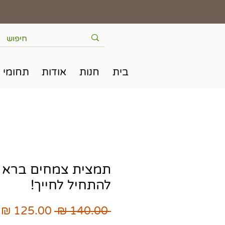
בית
חנות
אודות
תחומי 
תמצית צמחים ברא 
להתחיל לחייך!
מחיר
מ
 ‏140.00 ‏₪ 
רגיל
מ