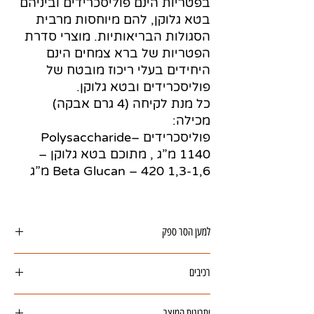
בפטריות הינם פוליסכרידים וביניהם
בטא גלוקן, להם מיוחסות מרבית
הסגולות הבריאותיות. מוצרי סדרת
הפטריות של ברא צמחים הינם
היחידים בעלי ריכוז מובטח של
פוליסכרידים ובטא גלוקן.
כל מנת לקיחה (4 גרם אבקה)
מכילה:
פוליסכרידים Polysaccharide–
1140 מ”ג , מתוכם בטא גלוקן –
1,3-1,6 Beta Glucan – 420 מ”ג
למען הסר ספק
המידע אינו מהווה המלצה רפואית מוסמכת
רכיבים
ואינו מיועד להנחות את הציבור או לשמש לגביו
כהמלצה או הוראה או עצה לשימוש או שינוי או
פטריית ריישי FS – Full Spectrum
הורדה של תרופה כלשהי, ואין בו תחליף לייעוץ
יתרונות המוצר