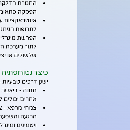
הפסקה פתאומית של SSRI עלולה לגרום להתלק
לתרופות הניתנו
הפרשת מינרלים
לתוך מערכת העי
שלשולים או יצי
כיצד נטורופתיה י
ישנן דרכים טבעיות 
אחרים יכולים ל
צמחי מרפא - צמח
הרגעה והשפעה 