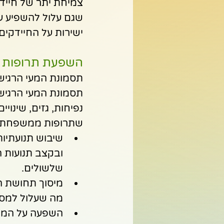
צמיחת יתר של חיידקי
שגם עלול להשפיע ע
ישירות על החיידקים 
השפעת תרופות ה SSRI על מצבי עיכול ש
תסמונת המעי הרגיש (BS
תסמונת המעי הרגיש 
נפיחות, גזים, שינויי
שתרופות ממשפחת ה SSRI יכולות להחמיר תסמינים של IBS, במספר מ
ובקצב תנועות ה
שלשולים.
מה שעלול למסך כא