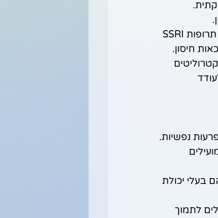
 הדלקתית. 
אינטראקציות עם תרופות - קיימת אינטראקציה (תגובה לא רוצויה) בין תרופות SSRI 
אות חיסון.
טרוליטים 
ודד 
רעות נפשיות.
קה ומזונות מועילים 
ם בעלי יכולת 
נזיום,5HTP, SAME, אומגה 3 ועוד יכולים לתמוך 