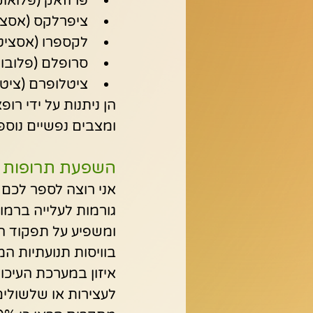
פרוזאק (פלואוק
ציפרלקס (אסצי
לקספרו (אסציט
סרופלם (פלובוק
ציטלופרם (ציט
ומצבים נפשיים נוספ
השפעת תרופות SSRI על בריאות המעיים
גורמות לעלייה ברמות
איזון במערכת העיכו
לעצירות או שלשולים