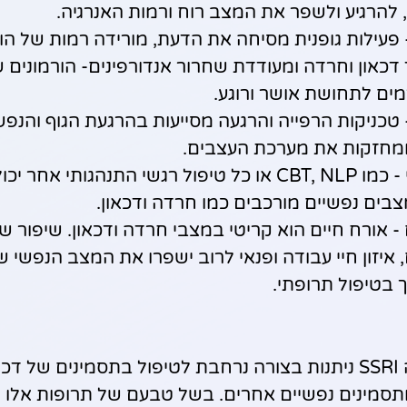
להרגיע ולשפר את המצב רוח ורמות האנרגיה.
- פעילות גופנית מסיחה את הדעת, מורידה רמות של הור
דכאון וחרדה ומעודדת שחרור אנדורפינים- הורמונים
ים לתחושת אושר ורוגע.
- טכניקות הרפייה והרגעה מסייעות בהרגעת הגוף והנפ
מחזקות את מערכת העצבים.
טיפול פסיכולוגי - כמו CBT, NLP או כל טיפול רגשי התנהגותי אחר
בים נפשיים מורכבים כמו חרדה ודכאון.
 - אורח חיים הוא קריטי במצבי חרדה ודכאון. שיפור שי
יזון חיי עבודה ופנאי לרוב ישפרו את המצב הנפשי ש
ך בטיפול תרופתי.
תרופות ממשפחת ה SSRI ניתנות בצורה נרחבת לטיפול בתסמינים של 
תסמינים נפשיים אחרים. בשל טבעם של תרופות אלו 