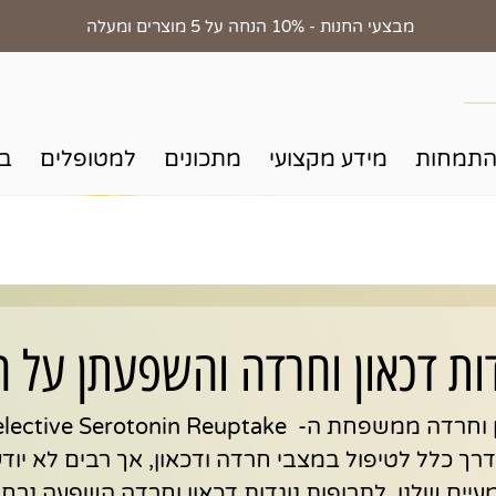
מבצעי החנות - 10% הנחה על 5 מוצרים ומעלה
התמחות
מידע מקצועי
מתכונים
למטופלים
בד
ות דכאון וחרדה והשפעתן על ה
תרופות נוגדות דכאון וחרדה ממשפחת ה- e Serotonin Reuptake
 ניתנות בדרך כלל לטיפול במצבי חרדה ודכאון, אך רבים לא י
מעיים שלנו. לתרופות נוגדות דכאון וחרדה השפעה נר