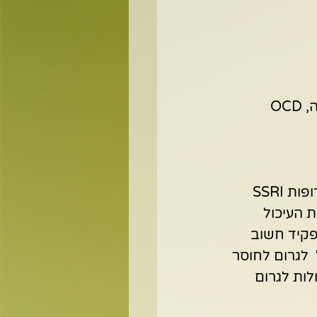
הן ניתנות על ידי רופא פסיכיאטרי ומשמשות לטיפול בדיכאון, הפרעות חרדה, OCD 
אני רוצה לספר לכם על תרופות נוגדות דכאון וחרדה והשפעתן על הבטן. תרופות SSRI 
 העיכול 
ויש לו תפקיד חשוב 
ים. עיכוב ספיגת הסרוטונין על ידי תרופות SSRI עלול  לגרום לחוסר 
ות לגרום 