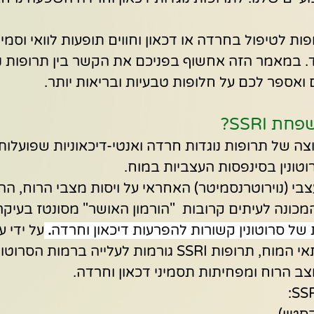
ת לטיפול בחרדה או דכאון וחווים תופעות לוואי וסמיני
 במאמר הזה אחשוף בפניכם את הקשר בין תרופות נוג
 ואספר לכם על חלופות טבעיות ובריאות יותר.
 SSRI?
SSR הן קבוצה של תרופות נוגדות חרדה ואנטי-דיכאוניות שפועלות
ונין בסינפסות העצביות במוח.
עצבי (נוירוטרנסמיטר) האחראי על ויסות מצבי הרוח, הה
המכונה לעיתים קרובות  "הורמון האושר" מסונטז בעיק
 של סרוטונין קשורות להפרעות דיכאון וחרדה
. 
על ידי ע
הסרוטונין בחזרה לתאי המוח, תרופות SSRI גורמות לעלייה בר
ב הרוח ומפחיתות תסמיני דכאון וחרדה.