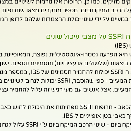
ם מזיקים. כמו כן, תרופות אלו גורמות לשינויים במצב
ל הרכב המיקרוביום. מספר מחקרים מצאו שתרופות א
במעיים על ידי שינוי יכולת ההצמדות שלהם לדופן המעי
ונים
I)
היא הפרעה גסטרו-אינטסטינלית נפוצה, המאופיינת בכ
ם ביצאות (שלשולים או עצירויות) ותסמינים נוספים. ישנן 
נגנונים:
שיבוש תנועתיות המעיים - כפי שהוסבר, SSRI יכולות לגרום
מעיים. אצל אנשים עם מעי רגיש זה עלול להחמיר עצירו
מיסוך תחושת הכאב - תרופות SSRI מפחיתות את היכולת לח
בי בטן אופייניים ל-IBS.
השפעה על המיקרוביום - שינוי הרכב המ