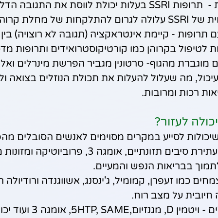
החמרת הדלקת -  תרופות SSRI בעלות יכולת לווסת את התגובה
חות של מחלת קרוהן.
ת לטיפול בקרוהן כמו קורטיקוסטרואידים ותרופות מדכ
 מוגברת מהגוף- סרטונין מגביר הפרשת מינרלים ואלק
כול, מה שעלול להעלות את תכולת הנוזלים בצואה ולע
אות רכות ומרובות.
כולה לעזור?
שיכולות לסייע במקרים מסוימים לאנשים הסובלים מהפ
תזונה - דיאטה עתירת סיבים תזונתיים, אומגה 3, פרוביוטי
תמוך בבריאות הנפש והמעיים.
ים כמו זעפרן, קמומיל, ג'ינסנג, אשווגנדה ורודיולה ה
חיובית על מצב רוח.
ויטמינים ומינרלים - ויטמין D, מג