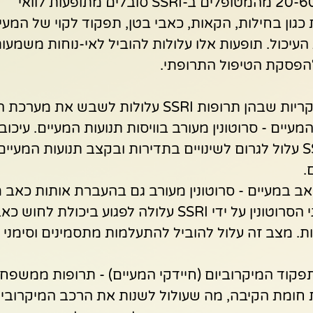
מחקרים הראו כי 20-60% מהמטופלים ב-SSRI סובלים מתופעות לוואי 
כגון בחילות, הקאות, כאבי בטן, תפקוד לקוי של המעי 
עיכול. תופעות אלו עלולות להוביל לאי-נוחות משמעות
להפסקת הטיפול התרופתי.
ת SSRI עלולות לשבש את מערכת העיכול:
המעיים - סרוטונין מעורב בוויסות תנועות המעיים. עיכוב
הסרוטונין על ידי SSRI עלול לגרום לשינויים בתדירות ובקצב תנועות המ
.
אב במעיים - סרוטונין מעורב גם בהעברת אותות כאב 
למוח. חסימת קולטני הסרוטונין על ידי SSRI עלולה לפגוע ביכ
ות. מצב זה עלול להוביל להתעלמות מתסמינים וסימני 
ומת הקיבה, מה שעולול לשנות את הרכב המיקרוביו