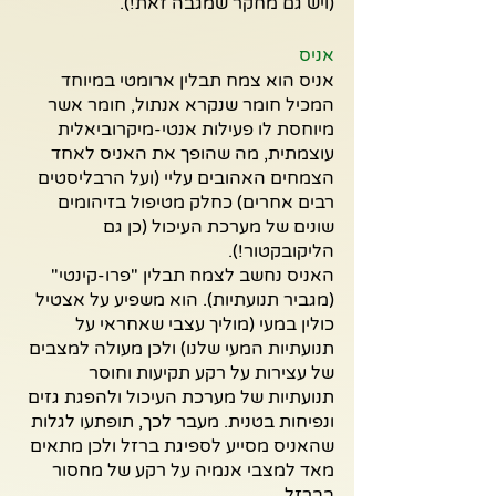
(ויש גם מחקר שמגבה זאת!).
אניס
אניס הוא צמח תבלין ארומטי במיוחד 
המכיל חומר שנקרא אנתול, חומר אשר 
מיוחסת לו פעילות אנטי-מיקרוביאלית 
עוצמתית, מה שהופך את האניס לאחד 
הצמחים האהובים עליי (ועל הרבליסטים 
רבים אחרים) כחלק מטיפול בזיהומים 
שונים של מערכת העיכול (כן גם 
הליקובקטור!). 
האניס נחשב לצמח תבלין "פרו-קינטי" 
(מגביר תנועתיות). הוא משפיע על אצטיל 
כולין במעי (מוליך עצבי שאחראי על 
תנועתיות המעי שלנו) ולכן מעולה למצבים 
של עצירות על רקע תקיעות וחוסר 
תנועתיות של מערכת העיכול ולהפגת גזים 
ונפיחות בטנית. מעבר לכך, תופתעו לגלות 
שהאניס מסייע לספיגת ברזל ולכן מתאים 
מאד למצבי אנמיה על רקע של מחסור 
בברזל. 