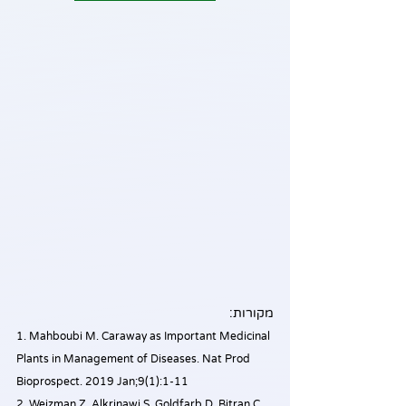
מקורות:
1. Mahboubi M. Caraway as Important Medicinal 
Plants in Management of Diseases. Nat Prod 
Bioprospect. 2019 Jan;9(1):1-11
2. Weizman Z, Alkrinawi S, Goldfarb D, Bitran C. 