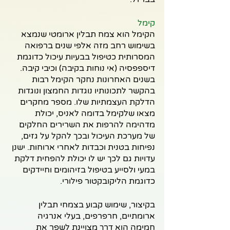
קימל
הקימל הוא צמח תבלין ארומטי שנמצא 
בשימוש רחב מזה אלפי שנים ברפואה 
המסרותית כטיפול בבעיות עיכול כדוגמת 
דיספפסיה (אי נוחות בקיבה) וכיבי קיבה. 
בשנים האחרונות נחקר הקימל רבות 
בהקשר לתכונותיו נוגדות החמצון ונוגדות 
הדלקת העצמתיות שלו. מספר מחקרים 
מצאו שלקימל בדומה לאניס, יכולת 
מדהימה להרפות את השרירים החלקים 
של מערכת העיכול ובכך להקל על גזים, 
נפיחות בטנית וכבדות לאחרי ארוחות. ישנן 
עדויות גם לכך יש לו יכולת להפחית דלקת 
במעי ולסייע בטיפול בזיהומים וחיידקים 
כדוגמת הליקובקטור פילורי.
בקיצור, שימוש קבוע בצמחי תבלין 
ארומתיים, חרפרפים, בעלי אנרגיה 
חמימה הוא דרך מצויינת לשפר את 