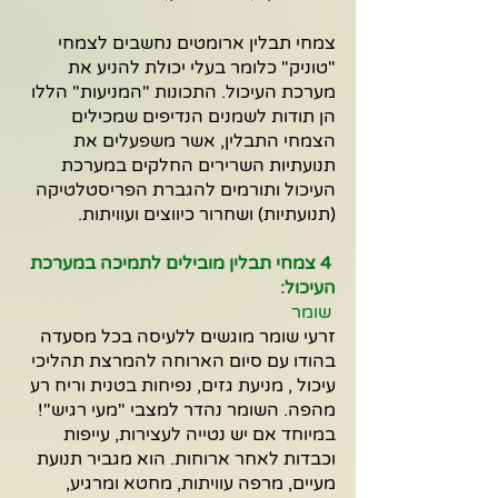
צמחי תבלין ארומטים נחשבים לצמחי 
"טוניק" כלומר בעלי יכולת להניע את 
מערכת העיכול. התכונות "המניעות" הללו 
הן תודות לשמנים הנדיפים שמכילים 
הצמחי התבלין, אשר משפעלים את 
תנועתיות השרירים החלקים במערכת 
העיכול ותורמים להגברת הפריסטלטיקה 
(תנועתיות) ושחרור כיווצים ועוויתות.
 4 צמחי תבלין מובילים לתמיכה במערכת 
העיכול: 
 שומר
זרעי שומר מוגשים ללעיסה בכל מסעדה 
בהודו עם סיום הארוחה להמרצת תהליכי 
עיכול , מניעת גזים, נפיחות בטנית וריח רע 
מהפה. השומר נהדר למצבי "מעי רגיש"! 
במיוחד אם יש נטייה לעצירות, עייפות 
וכבדות לאחר ארוחות. הוא מגביר תנועת 
מעיים, מרפה עוויתות, מחטא ומרגיע, 