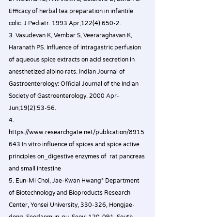
Efficacy of herbal tea preparation in infantile 
colic. J Pediatr. 1993 Apr;122(4):650-2. 
3. Vasudevan K, Vembar S, Veeraraghavan K, 
Haranath PS. Influence of intragastric perfusion 
of aqueous spice extracts on acid secretion in 
anesthetized albino rats. Indian Journal of 
Gastroenterology: Official Journal of the Indian 
Society of Gastroenterology. 2000 Apr-
Jun;19(2):53-56.
4. 
https://www.researchgate.net/publication/8915
643 In vitro influence of spices and spice active 
principles on_digestive enzymes of  rat pancreas 
and small intestine
5. Eun-Mi Choi, Jae-Kwan Hwang* Department 
of Biotechnology and Bioproducts Research 
Center, Yonsei University, 330-326, Hongjae-
dong, Seodaemun-gu, Seoul 120-091, South 