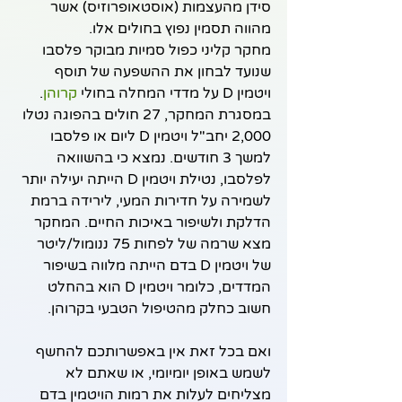
סידן מהעצמות (אוסטאופרוזיס) אשר 
מהווה תסמין נפוץ בחולים אלו.
מחקר קליני כפול סמיות מבוקר פלסבו 
שנועד לבחון את ההשפעה של תוסף 
ויטמין D על מדדי המחלה בחולי 
קרוהן
. 
במסגרת המחקר, 27 חולים בהפוגה נטלו 
2,000 יחב"ל ויטמין D ליום או פלסבו 
למשך 3 חודשים. נמצא כי בהשוואה 
לפלסבו, נטילת ויטמין D הייתה יעילה יותר 
לשמירה על חדירות המעי, לירידה ברמת 
הדלקת ולשיפור באיכות החיים. המחקר 
מצא שרמה של לפחות 75 ננומול/ליטר 
של ויטמין D בדם הייתה מלווה בשיפור 
המדדים, כלומר ויטמין D הוא בהחלט 
חשוב כחלק מהטיפול הטבעי בקרוהן.
ואם בכל זאת אין באפשרותכם להחשף 
לשמש באופן יומיומי, או שאתם לא 
מצליחים לעלות את רמות הויטמין בדם 