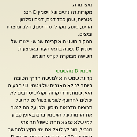
מיצי מרה.
מקורות תזונתיים של ויטמין D הם: 
פטריות, שמן כבד דגים, דגים (סלמון, 
הרינג, טונה, מקרל, סרדינים), חלב ומוצריו 
וביצים.
המקור השני הוא קרינת שמש- ייצורו של 
ויטמין D נעשה בתאי העור באמצעות 
חשיפה מבוקרת לקרני השמש.
ויטמין D מהשמש
קרינת שמש היא למעשה הדרך הטובה 
ביותר למלא מאגרים של ויטמין D! הבעיה 
היא, שמתמודדי קרוהן וקוליטיס רבים לא 
יכולים להחשף לשמש בשל נטילה של 
תרופות מדכאות חיסון, ולכן עליהם לנטר 
את הרמות של הויטמין בדם באופן קבוע.
למי שלא נמצא תחת טיפול תרופתי 
מגביל, מומלץ לנצל את ימי הקיץ ולהחשף 
לשמש כ 20 דקות ביום, לפחות. ויטמין D 